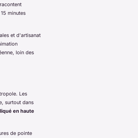
 racontent
e 15 minutes
les et d'artisanat
animation
enne, loin des
ropole. Les
e, surtout dans
iqué en haute
ures de pointe