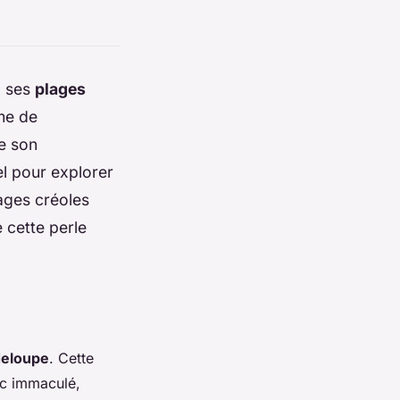
c ses
plages
me de
de son
el pour explorer
ages créoles
 cette perle
deloupe
. Cette
nc immaculé,