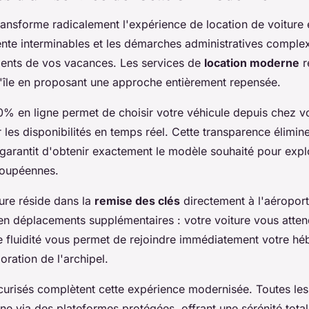
 transforme radicalement l'expérience de location de voitur
attente interminables et les démarches administratives compl
ents de vos vacances. Les services de
location moderne
r
 l'île en proposant une approche entièrement repensée.
0% en ligne permet de choisir votre véhicule depuis chez v
sur les disponibilités en temps réel. Cette transparence élimi
 garantit d'obtenir exactement le modèle souhaité pour expl
loupéennes.
ure réside dans la
remise des clés
directement à l'aéroport
n déplacements supplémentaires : votre voiture vous atten
te fluidité vous permet de rejoindre immédiatement votre h
ration de l'archipel.
urisés complètent cette expérience modernisée. Toutes les
igne via des plateformes protégées, offrant une sérénité tota