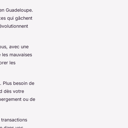
e en Guadeloupe.
exes qui gâchent
évolutionnent
ous, avec une
ne les mauvaises
orer les
. Plus besoin de
d dès votre
ébergement ou de
 transactions
le dans vos