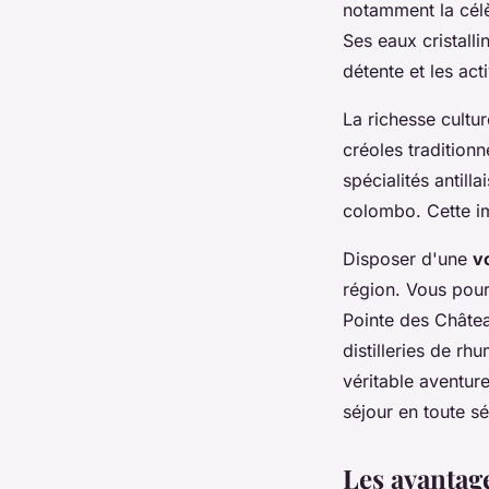
notamment la célè
Ses eaux cristalli
détente et les act
La richesse cultu
créoles tradition
spécialités antill
colombo. Cette im
Disposer d'une
v
région. Vous pour
Pointe des Châtea
distilleries de rh
véritable aventu
séjour en toute sé
Les avantag