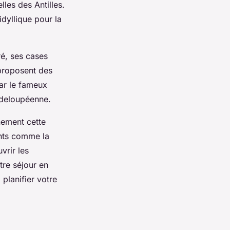
les des Antilles.
idyllique pour la
ré, ses cases
 proposent des
par le fameux
adeloupéenne.
nement cette
ants comme la
vrir les
tre séjour en
planifier votre