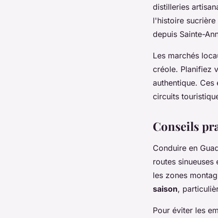
distilleries artis
l'histoire sucrièr
depuis Sainte-An
Les marchés locau
créole. Planifiez 
authentique. Ces 
circuits touristiq
Conseils pr
Conduire en Guad
routes sinueuses 
les zones montag
saison
, particuli
Pour éviter les e