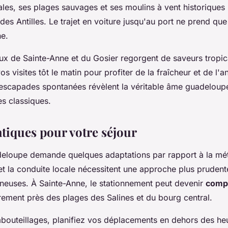
anales, ses plages sauvages et ses moulins à vent historiques
e des Antilles. Le trajet en voiture jusqu'au port ne prend qu
ne.
x de Sainte-Anne et du Gosier regorgent de saveurs tropica
vos visites tôt le matin pour profiter de la fraîcheur et de l'
escapades spontanées révèlent la véritable âme guadeloupé
ues classiques.
atiques pour votre séjour
eloupe demande quelques adaptations par rapport à la mét
et la conduite locale nécessitent une approche plus prudent
neuses. À Sainte-Anne, le stationnement peut devenir
compl
èrement près des plages des Salines et du bourg central.
mbouteillages, planifiez vos déplacements en dehors des he