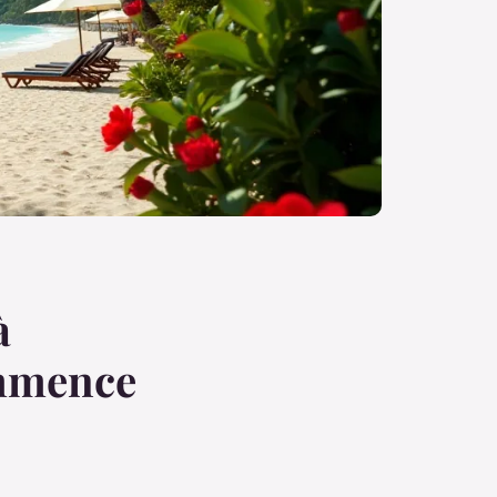
à
ommence