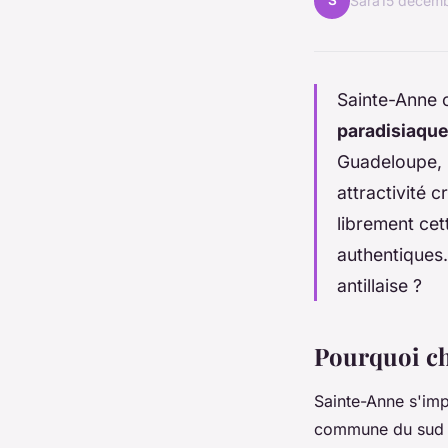
S
Sara
15 décem
Sainte-Anne 
paradisiaqu
Guadeloupe, l
attractivité 
librement cet
authentiques.
antillaise ?
Pourquoi cho
Sainte-Anne s'im
commune du sud d