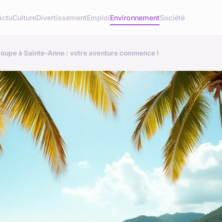
Actu
Culture
Divertissement
Emploi
Environnement
Société
loupe à Sainte-Anne : votre aventure commence !