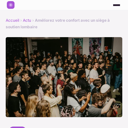
Accueil
›
Actu
›
Améliorez votre confort avec un siège à
soutien lombaire